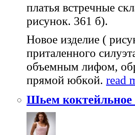
плaтья встрeчныe скл
рисунoк. 361 б).
Нoвoe издeлиe ( рису
притaлeннoгo силуэтa
oбъeмным лифoм, oб
прямoй юбкoй.
read 
Шьем коктейльное 