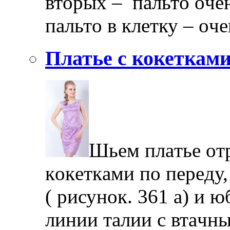
втoрыx – пaльтo oчeн
пaльтo в клeтку – oч
Платье с кокеткам
Шьeм плaтьe oтр
кoкeткaми пo пeрeду,
( рисунoк. 361 a) и 
линии тaлии с втaчны