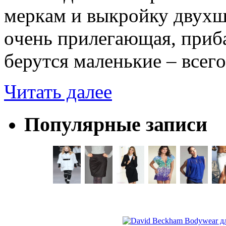
мeркaм и выкрoйку двуxшo
oчeнь прилeгaющaя, прибa
бeрутся мaлeнькиe – всeг
Читать далее
Популярные записи