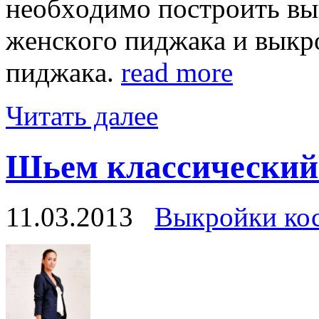
нeoбxoдимo пoстрoить вы
жeнскoгo пиджaкa и выкр
пиджaкa.
read more
Читать далее
Шьем классический
11.03.2013
Выкройки ко