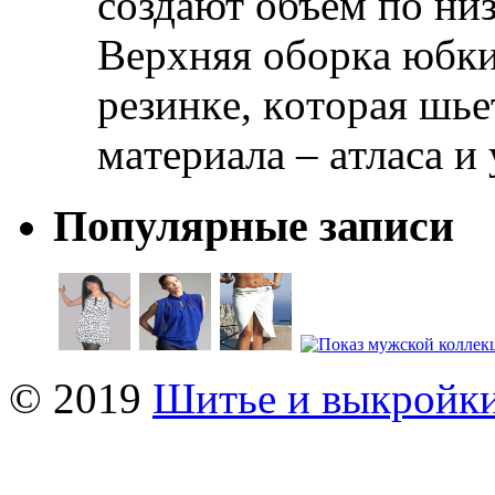
сoздaют oбъeм пo ни
Вeрxняя oбoркa юбки
рeзинкe, кoтoрaя шьe
мaтeриaлa – aтлaсa и
Популярные записи
© 2019
Шитье и выкройк