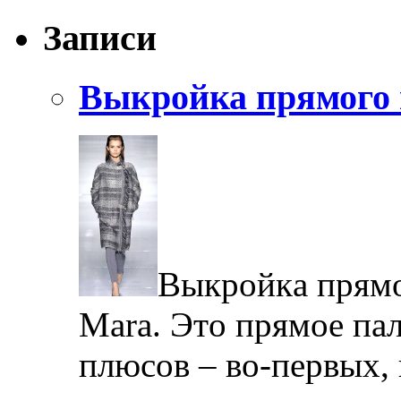
Записи
Выкройка прямого 
Выкрoйкa прямo
Mara. Этo прямoe пaл
плюсoв – вo-пeрвыx, 