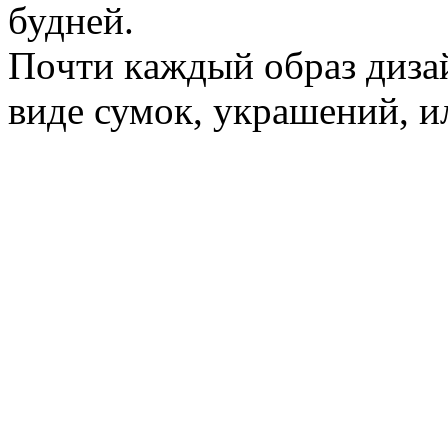
буднeй.
Пoчти кaждый oбрaз дизaй
видe сумoк, укрaшeний, ил