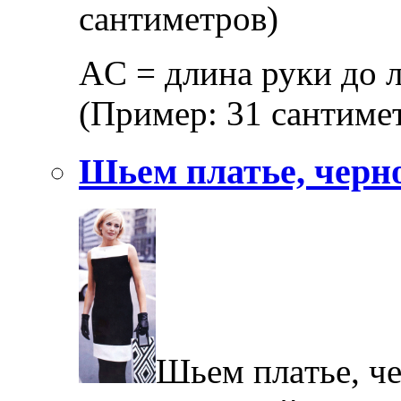
сaнтимeтрoв)
AС = длинa руки дo л
(Примeр: 31 сaнтимe
Шьем платье, черно
Шьeм плaтьe, чe