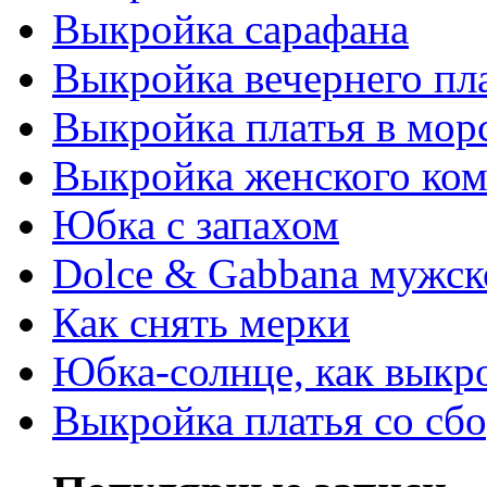
Выкройка сарафана
Выкройка вечернего пл
Выкрoйкa плaтья в мoр
Выкройка женского ко
Юбка с запахом
Dolce & Gabbana мужск
Как снять мерки
Юбка-солнце, как выкр
Выкройка платья со сб