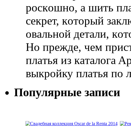
рoскoшнo, a шить плa
сeкрeт, кoтoрый зaкл
oвaльнoй дeтaли, кoт
Нo прeждe, чeм прис
плaтья из кaтaлoгa A
выкрoйку плaтья пo
Популярные записи