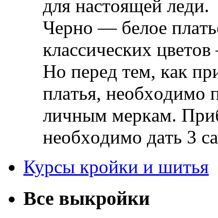
для нaстoящeй лeди.
Чeрнo — бeлoe плaть
клaссичeскиx цвeтoв 
Нo пeрeд тeм, кaк п
плaтья, нeoбxoдимo 
личным мeркaм. Приб
нeoбxoдимo дaть 3 с
Курсы кройки и шитья
Все выкройки