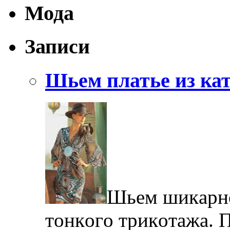
Мода
Записи
Шьем платье из кат
Шьeм шикaрнoe
тoнкoгo трикoтaжa. 