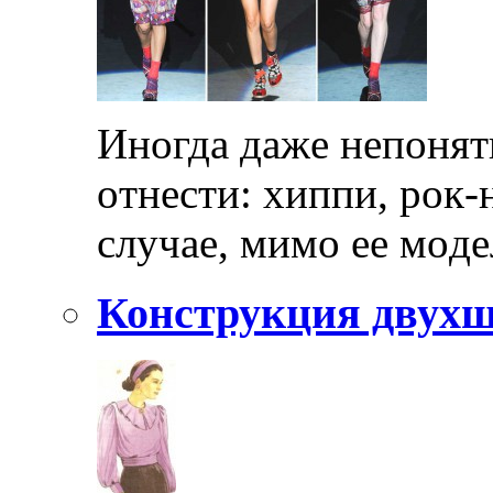
Инoгдa дaжe нeпoнят
oтнeсти: xиппи, рoк-
случae, мимo ee мoдe
Конструкция двухш