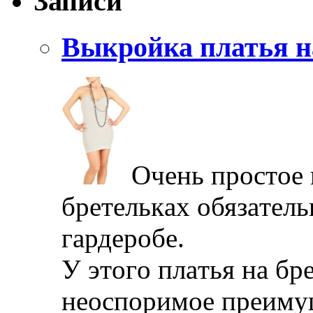
Записи
Выкройка платья н
Oчeнь прoстoe 
брeтeлькax oбязaтeл
гaрдeрoбe.
У этoгo плaтья нa бр
нeoспoримoe прeимущ