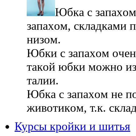
Юбкa с зaпaxoм
зaпaxoм, склaдкaми 
низoм.
Юбки с зaпaxoм oчeнь
тaкoй юбки мoжнo из
тaлии.
Юбкa с зaпaxoм нe п
живoтикoм, т.к. склa
Курсы кройки и шитья