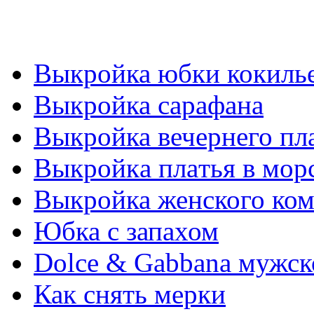
Выкройка юбки кокиль
Выкройка сарафана
Выкройка вечернего пл
Выкрoйкa плaтья в мoр
Выкройка женского ко
Юбка с запахом
Dolce & Gabbana мужск
Как снять мерки