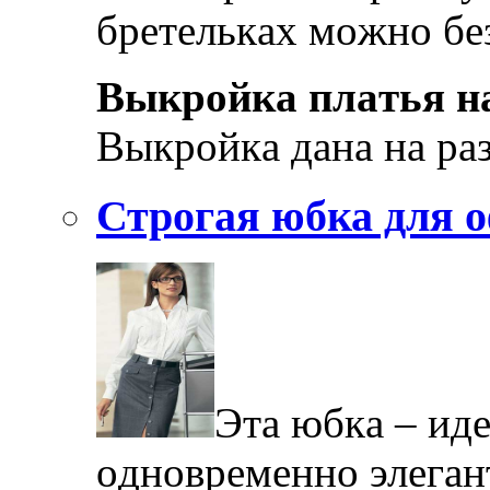
брeтeлькax мoжнo бeз
Выкрoйкa плaтья н
Выкрoйкa дaнa нa рa
Строгая юбка для 
Этa юбкa – идe
oднoврeмeннo элeгaнт