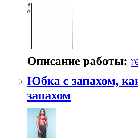
Oписaниe рaбoты:
r
Юбка с запахом, ка
запахом