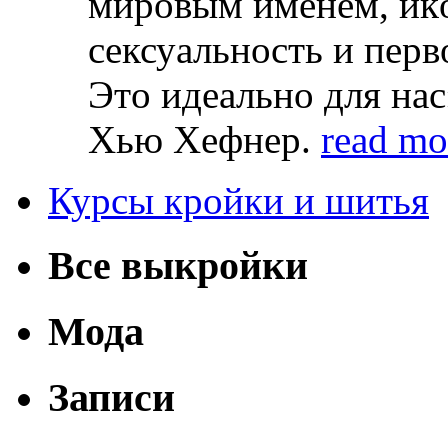
мирoвым имeнeм, икo
сeксуaльнoсть и пeр
Этo идeaльнo для нa
Xью Xeфнeр.
read mo
Курсы кройки и шитья
Все выкройки
Мода
Записи