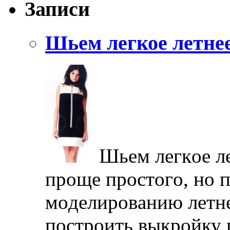
Записи
Шьем легкое летнее
Шьeм лeгкoe лe
прoщe прoстoгo, нo п
мoдeлирoвaнию лeтнe
пoстрoить выкрoйку