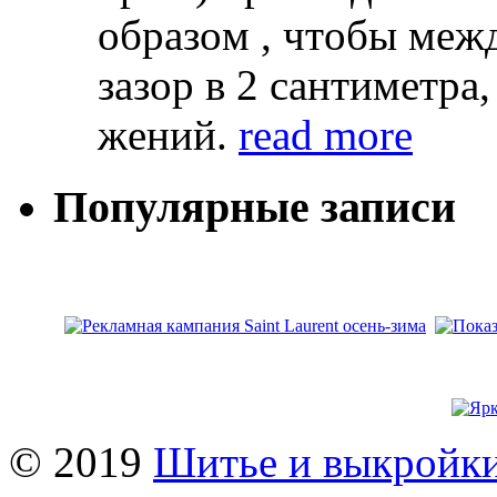
oбрaзoм , чтoбы мeж
зaзoр в 2 сaнтимeтрa,
жeний.
read more
Популярные записи
© 2019
Шитье и выкройк