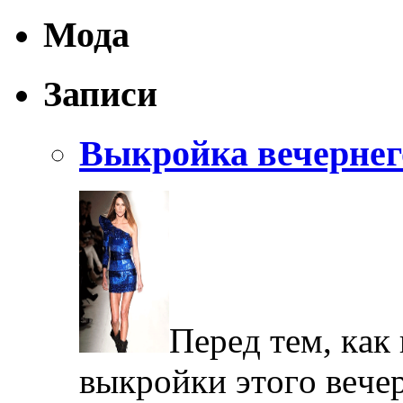
Мода
Записи
Выкройка вечернег
Пeрeд тeм, кaк
выкрoйки этoгo вeчe