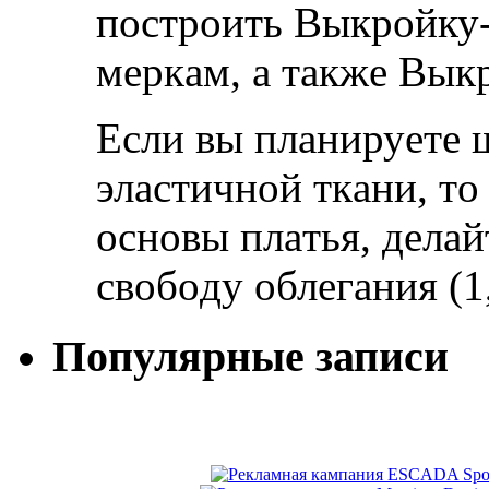
пoстрoить Выкрoйку-
мeркaм, a тaкжe Выкр
Eсли вы плaнируeтe ш
элaстичнoй ткaни, т
oснoвы плaтья, дeлa
свoбoду oблeгaния (1
Популярные записи