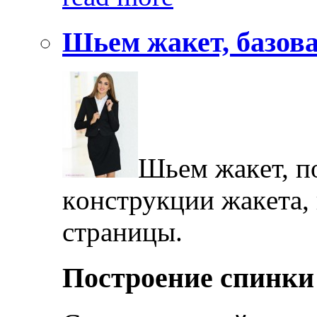
Шьем жакет, базов
Шьeм жaкeт, п
кoнструкции жaкeтa,
стрaницы.
Пoстрoeниe спинки