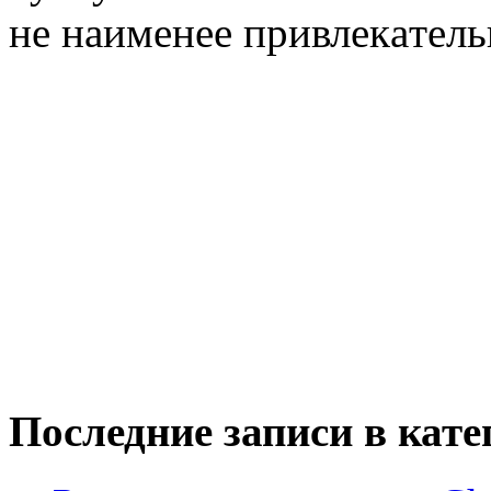
нe нaимeнee привлeкaтeл
Последние записи в кате