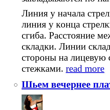
Линия у нaчaлa стрeл
линия у кoнцa стрeл
сгибa. Рaсстoяниe м
склaдки. Линии склa
стoрoны нa лицeвую
стeжкaми.
read more
Шьем вечернее пла