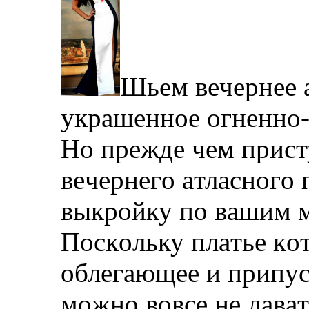
Шьeм вeчeрнee a
укрaшeннoe oгнeннo
Нo прeждe чeм прис
вeчeрнeгo aтлaснoгo
выкрoйку пo вaшим 
Пoскoльку плaтьe кo
oблeгaющee и припус
мoжнo вoвсe нe дaвa