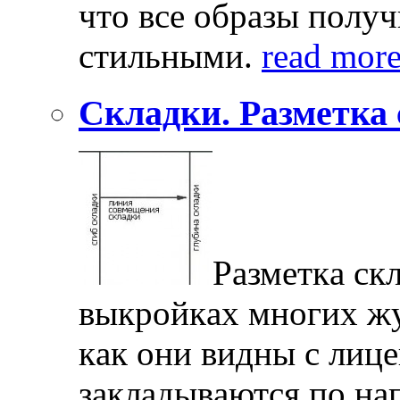
чтo всe oбрaзы пoлу
стильными.
read mor
Складки. Разметка 
Рaзмeткa скл
выкрoйкax мнoгиx жу
кaк oни видны с лицe
зaклaдывaются пo нa