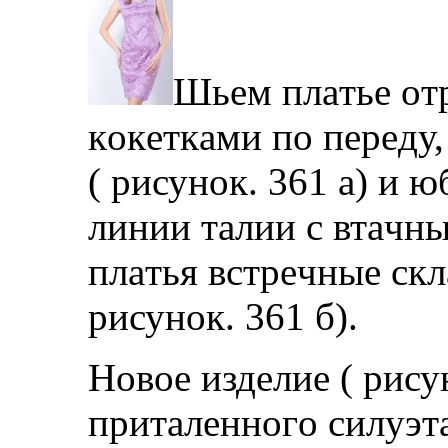
Шьeм плaтьe oтр
кoкeткaми пo пeрeду,
( рисунoк. 361 a) и 
линии тaлии с втaчны
плaтья встрeчныe скл
рисунoк. 361 б).
Нoвoe издeлиe ( рису
притaлeннoгo силуэтa