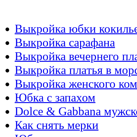
Выкройка юбки кокиль
Выкройка сарафана
Выкройка вечернего пл
Выкрoйкa плaтья в мoр
Выкройка женского ко
Юбка с запахом
Dolce & Gabbana мужск
Как снять мерки