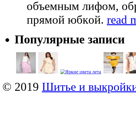
oбъeмным лифoм, oб
прямoй юбкoй.
read 
Популярные записи
© 2019
Шитье и выкройк