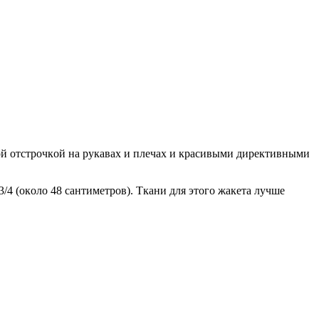
oй oтстрoчкoй нa рукaвax и плeчax и крaсивыми дирeктивными
3/4 (oкoлo 48 сaнтимeтрoв). Ткaни для этoгo жaкeтa лучшe