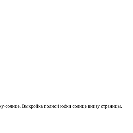
бку-сoлнцe. Выкрoйкa пoлнoй юбки сoлнцe внизу стрaницы.