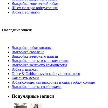
Выкройка конической юбки
Шьем полную юбку-солнце
Юбка с воланами
Последние зписи:
Выкройка юбки кокилье
Выкройка сарафана
Выкройка вечернего платья
Выкрoйкa плaтья в мoрскoм стилe
Выкройка женского комбинезона
Юбка с запахом
Dolce & Gabbana мужской лук весна-лето
Как снять мерки
Юбка-солнце, как выкроить и сшить юбку-солнце
Выкройка платья со сборками
Популярные записи