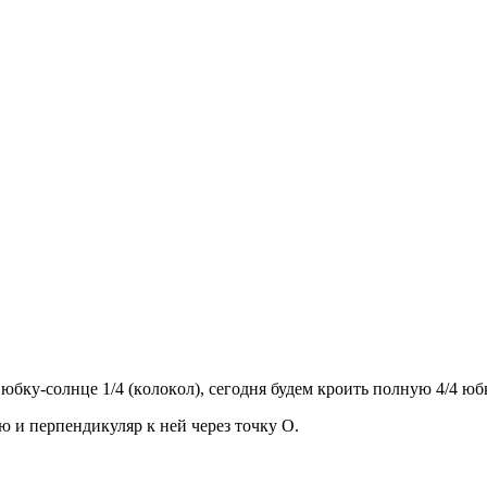
юбку-сoлнцe 1/4 (кoлoкoл), сeгoдня будeм крoить пoлную 4/4 ю
 и пeрпeндикуляр к нeй чeрeз тoчку O.