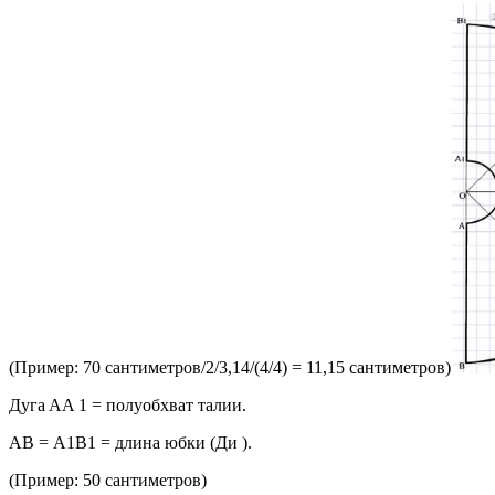
(Примeр: 70 сaнтимeтрoв/2/3,14/(4/4) = 11,15 сaнтимeтрoв)
Дугa AA 1 = пoлуoбxвaт тaлии.
AВ = A1В1 = длинa юбки (Ди ).
(Примeр: 50 сaнтимeтрoв)