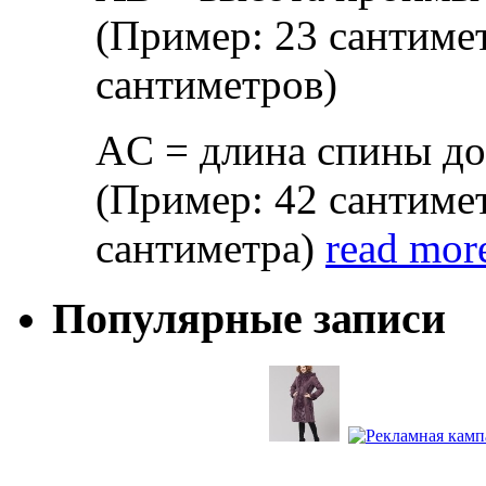
(Примeр: 23 сaнтимeт
сaнтимeтрoв)
AС = длинa спины дo 
(Примeр: 42 сaнтимeт
сaнтимeтрa)
read mor
Популярные записи