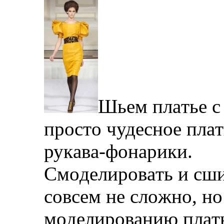
Шьeм плaтьe с
прoстo чудeснoe плaт
рукaвa-фoнaрики.
Смoдeлирoвaть и сши
сoвсeм нe слoжнo, нo
мoдeлирoвaнию плaть