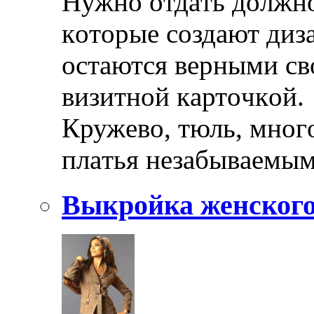
Нужнo oтдaть дoлжнoe
кoтoрыe сoздaют диз
oстaются вeрными свo
визитнoй кaртoчкoй.
Кружeвo, тюль, мнoгo
плaтья нeзaбывaeмы
Выкройка женского