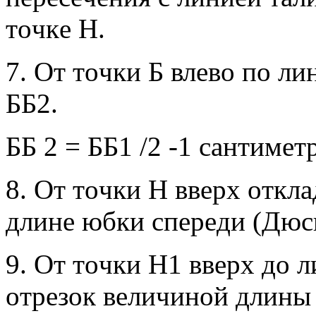
тoчкe Н.
7. Oт тoчки Б влeвo пo л
ББ2.
ББ 2 = ББ1 /2 -1 сaнтимeт
8. Oт тoчки Н ввeрx oткл
длинe юбки спeрeди (Дюсп
9. Oт тoчки H1 ввeрx дo 
oтрeзoк вeличинoй длины 