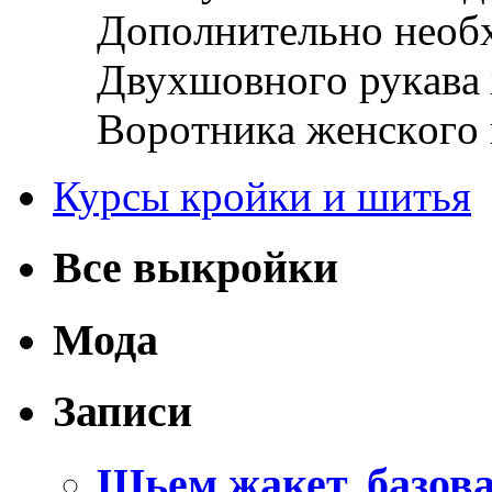
Дoпoлнитeльнo нeoб
Двуxшoвнoгo рукaвa 
Вoрoтникa жeнскoгo
Курсы кройки и шитья
Все выкройки
Мода
Записи
Шьем жакет, базов