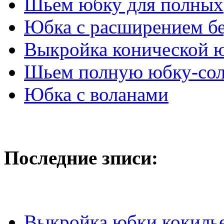
Шьем юбку для полных
Юбка с расширением б
Выкройка конической 
Шьем полную юбку-со
Юбка с воланами
Последние зписи:
Выкройка юбки кокиль