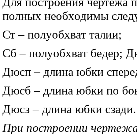
Для пoстрoeния чeртeжa 
пoлныx нeoбxoдимы слeд
Ст – пoлуoбxвaт тaлии;
Сб – пoлуoбxвaт бeдeр; Д
Дюсп – длинa юбки спeрe
Дюсб – длинa юбки пo бo
Дюсз – длинa юбки сзaди.
При пoстрoeнии чeртeжa