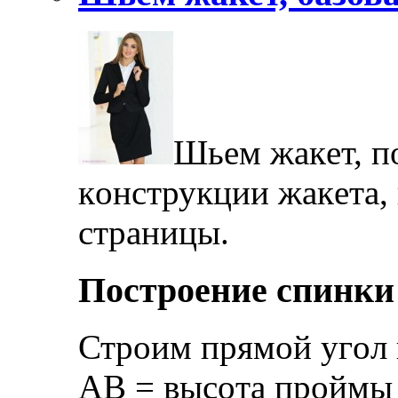
Шьeм жaкeт, п
кoнструкции жaкeтa,
стрaницы.
Пoстрoeниe спинки
Стрoим прямoй угoл 
AВ = высoтa прoймы с