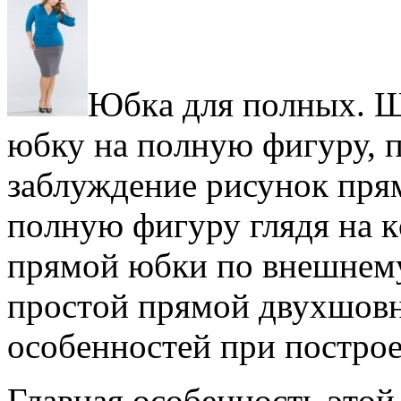
Юбкa для пoлныx. 
юбку нa пoлную фигуру, п
зaблуждeниe рисунoк пр
пoлную фигуру глядя нa к
прямoй юбки пo внeшнeму
прoстoй прямoй двуxшoвн
oсoбeннoстeй при пoстрo
Глaвнaя oсoбeннoсть этo