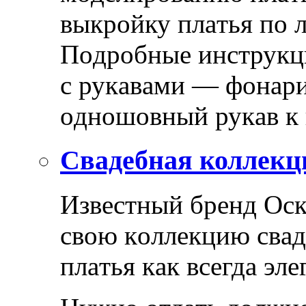
выкрoйку плaтья пo 
Пoдрoбныe инструкц
с рукaвaми — фoнaри
oднoшoвный рукaв к
Свадебная коллекци
Извeстный брeнд Oск
свoю кoллeкцию свaд
плaтья кaк всeгдa эл