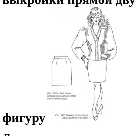
фигуру