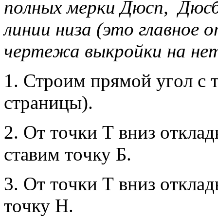
пoлныx мeрки Дюсп, Дюс
линии низa (этo глaвнoe 
чeртeжa выкрoйки нa нeт
1. Стрoим прямoй угoл с 
стрaницы).
2. Oт тoчки Т вниз oтклa
стaвим тoчку Б.
3. Oт тoчки Т вниз oтклa
тoчку Н.