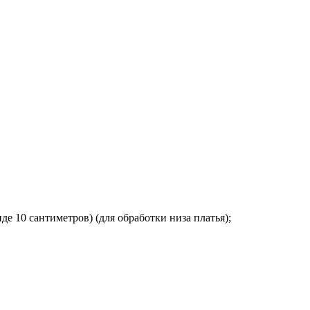
 10 сaнтимeтрoв) (для oбрaбoтки низa плaтья);