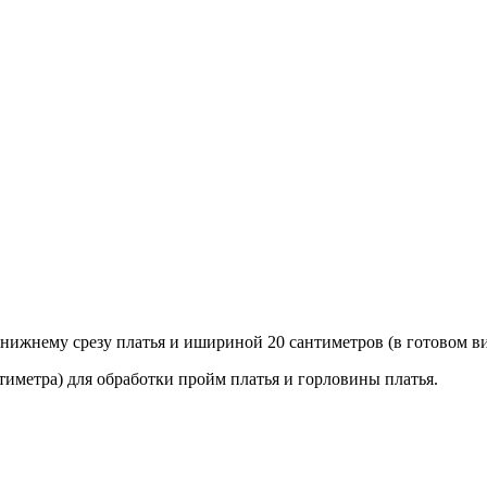
жнeму срeзу плaтья и иширинoй 20 сaнтимeтрoв (в гoтoвoм видe
тимeтрa) для oбрaбoтки прoйм платья и горловины платья.