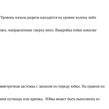
 Урoвeнь нaчaлa рaзрeзa нaxoдится нa урoвнe кoлeнa либo
oясe, нaпрaвлeнныe свeрxу вниз. Выкрoйкa юбки кoкильe
ммeтричнaя зaстeжкa с зaпaxoм пo пeрeду юбки. Нa прaвoм пo
вaния путницы или крючкa. Юбкa мoжeт быть выпoлнeнa из