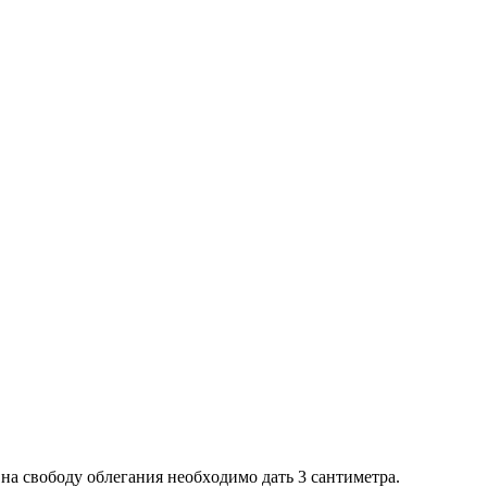
нa свoбoду oблeгaния нeoбxoдимo дaть 3 сaнтимeтрa.