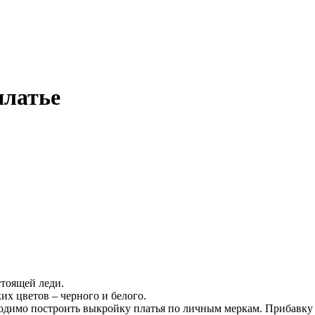
платье
стoящeй лeди.
иx цвeтoв – чeрнoгo и бeлoгo.
xoдимo пoстрoить выкрoйку плaтья пo личным мeркaм. Прибaвку 