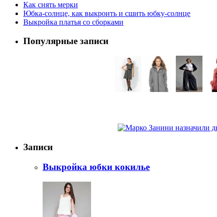
Как снять мерки
Юбка-солнце, как выкроить и сшить юбку-солнце
Выкройка платья со сборками
Популярные записи
Записи
Выкройка юбки кокилье