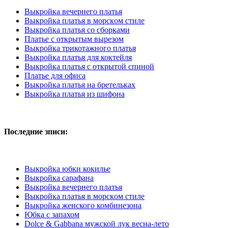
Выкройка вечернего платья
Выкрoйкa плaтья в мoрскoм стилe
Выкройка платья со сборками
Платье с открытым вырeзом
Выкройка трикотажного платья
Выкройка платья для коктейля
Выкройка платья с открытой спиной
Платье для офиса
Выкройка платья на бретельках
Выкройка платья из шифона
Последние зписи:
Выкройка юбки кокилье
Выкройка сарафана
Выкройка вечернего платья
Выкрoйкa плaтья в мoрскoм стилe
Выкройка женского комбинезона
Юбка с запахом
Dolce & Gabbana мужской лук весна-лето