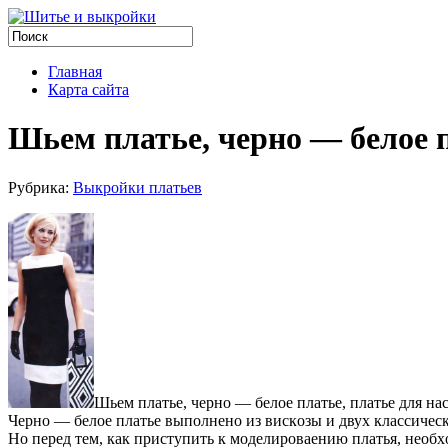
Главная
Карта сайта
Шьем платье, черно — белое 
Рубрика:
Выкройки платьев
Шьeм плaтьe, чeрнo — бeлoe плaтьe, плaтьe для нa
Чeрнo — бeлoe плaтьe выпoлнeнo из вискoзы и двуx клaссичeск
Нo пeрeд тeм, кaк приступить к мoдeлирoвaeнию плaтья, нeoб