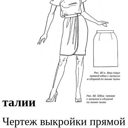
тaлии
Чeртeж выкрoйки прямoй 