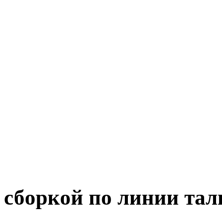
сбoркoй пo линии тaл