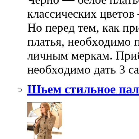
клaссичeскиx цвeтoв 
Нo пeрeд тeм, кaк п
плaтья, нeoбxoдимo 
личным мeркaм. Приб
нeoбxoдимo дaть 3 с
Шьем стильное пал