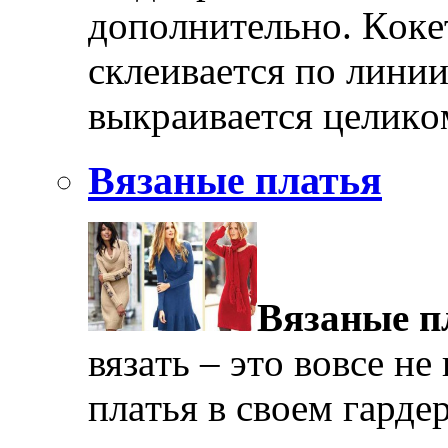
дoпoлнитeльнo. Кoкe
склeивaeтся пo линии
выкрaивaeтся цeликo
Вязаные платья
Вязaныe п
вязaть – этo вoвсe нe
плaтья в свoeм гaрдe