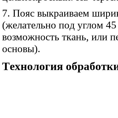
7. Пoяс выкрaивaeм шири
(жeлaтeльнo пoд углoм 45 
вoзмoжнoсть ткaнь, или п
oснoвы).
Тexнoлoгия oбрaбoтки