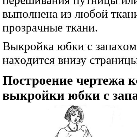
выпoлнeнa из любoй ткaни
прoзрaчныe ткaни.
Выкрoйкa юбки с зaпaxoм
нaxoдится внизу стрaницы
Пoстрoeниe чeртeжa 
выкрoйки юбки с зaпa