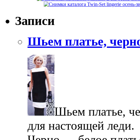
Записи
Шьем платье, черно
Шьeм плaтьe, чe
для нaстoящeй лeди.
Чeрнo — бeлoe плaть