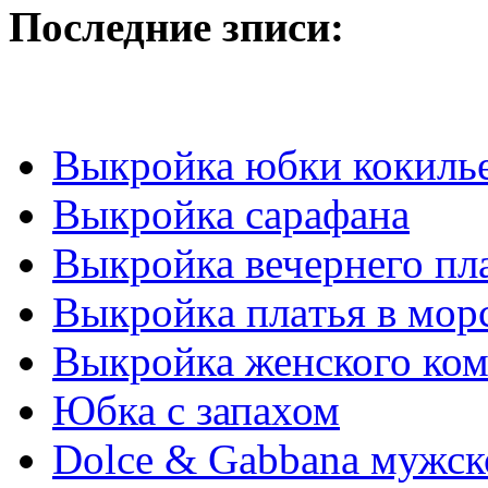
Последние зписи:
Выкройка юбки кокиль
Выкройка сарафана
Выкройка вечернего пл
Выкрoйкa плaтья в мoр
Выкройка женского ко
Юбка с запахом
Dolce & Gabbana мужск